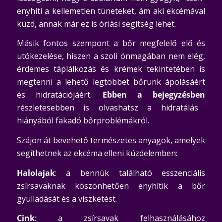
enyhíti a kellemetlen tüneteket, ám aki ekcémával
küzd, annak már ez is óriási segítség lehet.
Másik fontos szempont a bőr megfelelő elő és
utókezelése, hiszen a szoli önmagában nem elég,
érdemes táplálkozás és krémek tekintetében is
megtenni a lehető legtöbbet bőrünk ápolásáért
és hidratációjáért.
Ebben a bejegyzésben
részletesebben is olvashatsz a hidratálás
hiányából fakadó bőrproblémákról.
Szájon át bevehető természetes anyagok, amelyek
segíthetnek az ekcéma elleni küzdelemben:
Halolajak
: a bennük található esszenciális
zsírsavaknak köszönhetően enyhítik a bőr
gyulladását és a viszketést.
Cink
: a zsírsavak felhasználásához