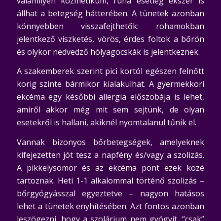
valamilyen kozmetikum, ruha esetleg ékszer is
állhat a betegség hátterében. A tünetek azonban
könnyebben visszafejthetők: rohamokban
jelentkező viszketés, vörös, érdes foltok a bőrön
és olykor nedvedző hólyagocskák is jelentkeznek.
A szakemberek szerint pici kortól egészen felnőtt
korig szinte bármikor kialakulhat. A gyermekkori
ekcéma egy későbbi allergia előszobája is lehet,
amiről akkor még mit sem sejtünk, de olyan
esetekről is hallani, akiknél nyomtalanul tűnik el.
Vannak bizonyos bőrbetegségek, amelyeknek
kifejezetten jót tesz a napfény és/vagy a szolizás.
A pikkelysömör és az ekcéma pont ezek közé
tartoznak. Heti 1-1 alkalommal történő szolizás –
bőrgyógyásszal egyeztetve – nagyon hatásos
lehet a tünetek enyhítésében. Azt fontos azonban
leszögezni, hogy a szolárium nem gyógyít, “csak”