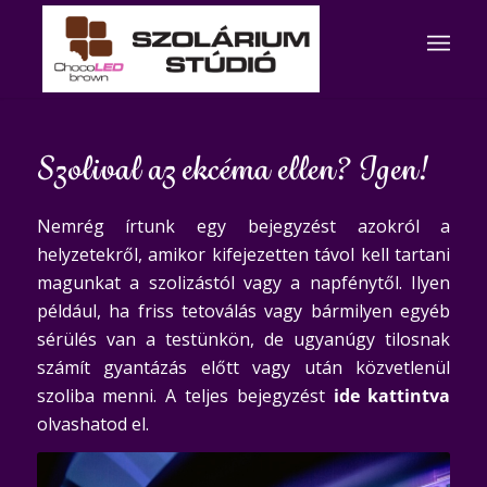
Szolival az ekcéma ellen? Igen!
Nemrég írtunk egy bejegyzést azokról a
helyzetekről, amikor kifejezetten távol kell tartani
magunkat a szolizástól vagy a napfénytől. Ilyen
például, ha friss tetoválás vagy bármilyen egyéb
sérülés van a testünkön, de ugyanúgy tilosnak
számít gyantázás előtt vagy után közvetlenül
szoliba menni. A teljes bejegyzést
ide kattintva
olvashatod el.