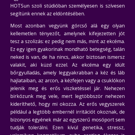
HOTSun szoli stúdióban személyesen is szívesen
segítünk ennek az eldöntésében.
Most azonban vegyünk górcső alá egy olyan
kellemetlen tényezőt, amelynek kifejezetten jót
tesz a szolizás: ez pedig nem más, mint az ekcéma.
Ez egy igen gyakorinak mondható betegség, talán
neked is van, de ha nincs, akkor biztosan ismersz
valakit, aki küzd ezzel. Az ekcéma egy idült
bőrgyulladás, amely leggyakrabban a kéz és láb
hajlataiban, az arcon, a kézfejen vagy a csuklókon
jelenik meg és erős viszketéssel jár. Nehezen
birkózunk meg vele, mert legtöbbször nehezen
kideríthető, hogy mi okozza. Az erős vegyszerek
például a legtöbb embernél irritációt okoznak, de
bizonyos egyének már az egyszerű mosóport sem
tudják tolerálni. Ezen kívül genetika, stressz,