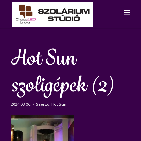
Hot Sun
szoligépek (2)
/
2024.03.06.
Szerző:
Hot Sun