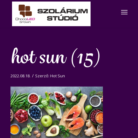
hot sun (15)
/
2022.08.18.
Szerző:
Hot Sun